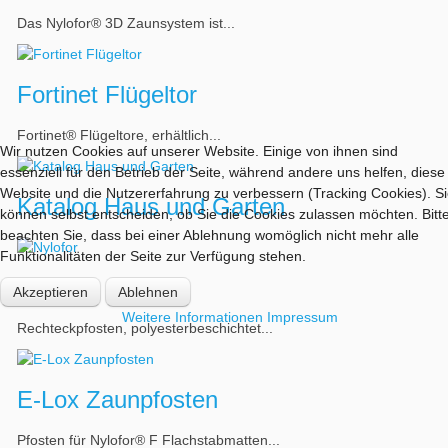
Das Nylofor® 3D Zaunsystem ist...
Fortinet Flügeltor
Fortinet® Flügeltore, erhältlich...
Wir nutzen Cookies auf unserer Website. Einige von ihnen sind
essenziell für den Betrieb der Seite, während andere uns helfen, diese
Website und die Nutzererfahrung zu verbessern (Tracking Cookies). S
Katalog Haus und Garten
können selbst entscheiden, ob Sie die Cookies zulassen möchten. Bitt
beachten Sie, dass bei einer Ablehnung womöglich nicht mehr alle
Funktionalitäten der Seite zur Verfügung stehen.
Nylofor
Akzeptieren
Ablehnen
Weitere Informationen
Impressum
Rechteckpfosten, polyesterbeschichtet...
E-Lox Zaunpfosten
Pfosten für Nylofor® F Flachstabmatten...